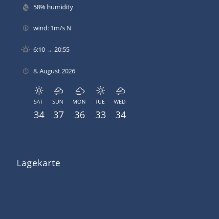
58% humidity
wind: 1m/s N
6:10 → 20:55
8. August 2026
SAT
SUN
MON
TUE
WED
34
37
36
33
34
Lagekarte