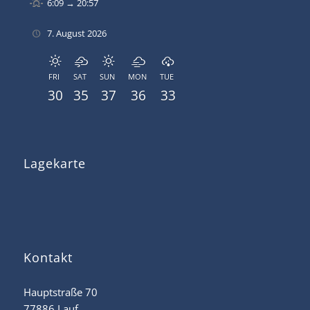
6:09 → 20:57
7. August 2026
FRI
SAT
SUN
MON
TUE
30
35
37
36
33
Lagekarte
Kontakt
Hauptstraße 70
77886 Lauf