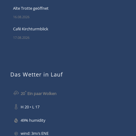
Alte Trotte geöffnet
16.08.2026
Café Kirchturmblick
17.08.2026
Das Wetter in Lauf
°
20
Ein paar Wolken
H 20 • L 17
49% humidity
wind: 3m/s ENE