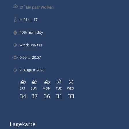
°
21
Ein paar Wolken
H 21 • L 17
40% humidity
wind: 0m/s N
6:09 → 20:57
7. August 2026
SAT
SUN
MON
TUE
WED
34
37
36
31
33
Lagekarte