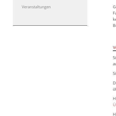
G
Veranstaltungen
F
k
B
V
S
a
S
D
ö
H
Ü
H