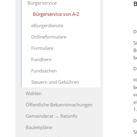
Bürgerservice
B
Bürgerservice von A-Z
eBürgerdienste
D
Onlineformulare
S
Formulare
B
b
Fundtiere
D
Fundsachen
H
Steuern und Gebühren
b
Wahlen
v
s
Öffentliche Bekanntmachungen
1
Gemeinderat → Ratsinfo
D
Bauleitpläne
S