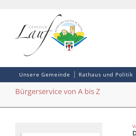
Unsere Gemeinde
Rathaus und Politik
Bürgerservice von A bis Z
V
D