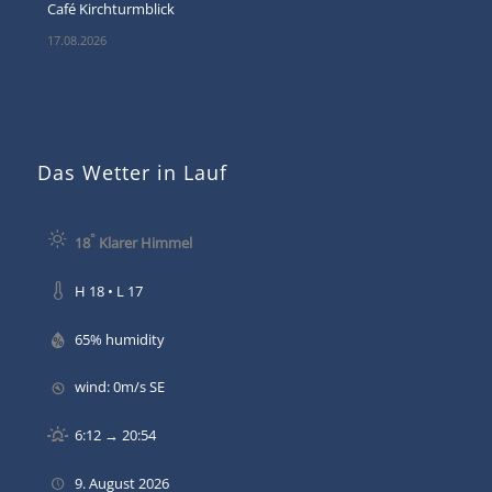
Café Kirchturmblick
17.08.2026
Das Wetter in Lauf
°
18
Klarer Himmel
H 18 • L 17
65% humidity
wind: 0m/s SE
6:12 → 20:54
9. August 2026