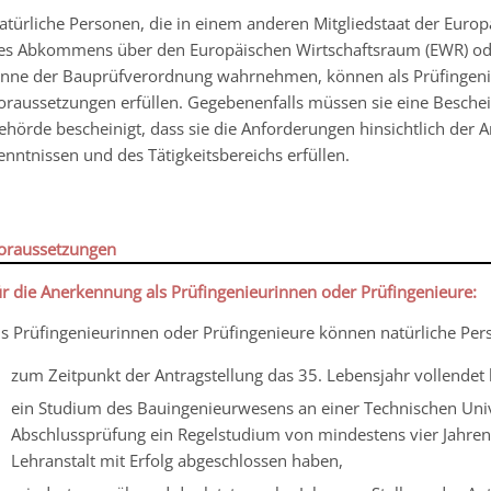
atürliche Personen, die in einem anderen Mitgliedstaat der Europ
es Abkommens über den Europäischen Wirtschaftsraum (EWR) ode
inne der Bauprüfverordnung wahrnehmen, können als Prüfingenie
oraussetzungen erfüllen. Gegebenenfalls müssen sie eine Besche
ehörde bescheinigt, dass sie die Anforderungen hinsichtlich de
enntnissen und des Tätigkeitsbereichs erfüllen.
oraussetzungen
ür die Anerkennung als Prüfingenieurinnen oder Prüfingenieure:
ls Prüfingenieurinnen oder Prüfingenieure können natürliche Pe
zum Zeitpunkt der Antragstellung das 35. Lebensjahr vollendet
ein Studium des Bauingenieurwesens an einer Technischen Univ
Abschlussprüfung ein Regelstudium von mindestens vier Jahren 
Lehranstalt mit Erfolg abgeschlossen haben,