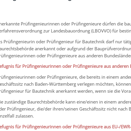
nerkannte Prüfingenieurinnen oder Prüfingenieure dürfen die ba
erfahrensverordnung zur Landesbauordnung (LBOVVO) für besti
ls Prüfingenieurin oder Prüfingenieur für Bautechnik darf nur tät
aurechtsbehörde anerkannt oder aufgrund der Bauprüfverordnung
rüfingenieurinnen oder Prüfingenieure aus anderen Bundeslände
efugnis für Prüfingenieurinnen oder Prüfingenieure aus anderen
rüfingenieurinnen oder Prüfingenieure, die bereits in einem an
eschäftssitz nach Baden-Württemberg verlegen möchten, können
rüfingenieur für Bautechnik anerkannt werden, wenn sie die Vora
ie zuständige Baurechtsbehörde kann eine/einen in einem ander
der Prüfingenieur, die/der ihren/seinen Geschäftssitz nicht nach 
inzelfall zulassen.
efugnis für Prüfingenieurinnen oder Prüfingenieure aus EU-/EWR