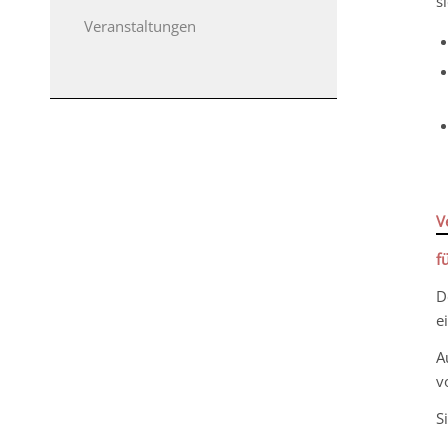
s
Veranstaltungen
V
f
D
e
A
v
S