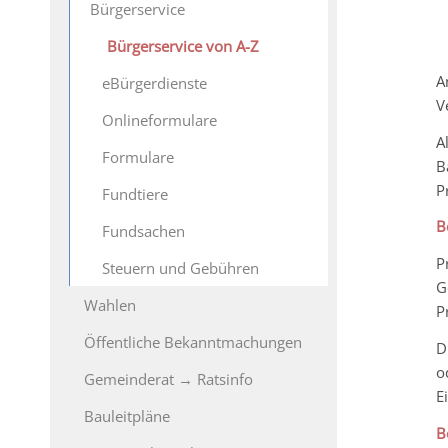
Bürgerservice
Bürgerservice von A-Z
A
eBürgerdienste
V
Onlineformulare
A
Formulare
B
P
Fundtiere
B
Fundsachen
P
Steuern und Gebühren
G
Wahlen
P
Öffentliche Bekanntmachungen
D
o
Gemeinderat → Ratsinfo
E
Bauleitpläne
B