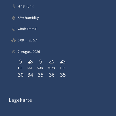
H 18 • L 14
68% humidity
wind: 1m/s E
6:09 → 20:57
7. August 2026
FRI
SAT
SUN
MON
TUE
30
34
35
36
35
Lagekarte