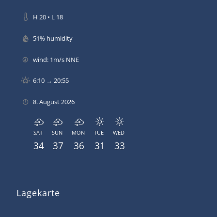
H 20 • L 18
51% humidity
wind: 1m/s NNE
6:10 → 20:55
8. August 2026
SAT
SUN
MON
TUE
WED
34
37
36
31
33
Lagekarte