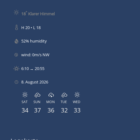
°
18
Klarer Himmel
H 20 • L 18
52% humidity
wind: 0m/s NW
6:10 → 20:55
8. August 2026
SAT
SUN
MON
TUE
WED
34
37
36
32
33