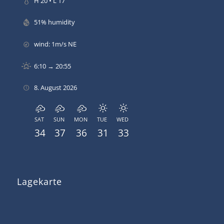
H 20 • L 17
51% humidity
wind: 1m/s NE
6:10 → 20:55
8. August 2026
SAT
SUN
MON
TUE
WED
34
37
36
31
33
Lagekarte