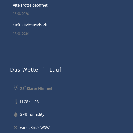
Alte Trotte geöffnet
16.08.2026
Café Kirchturmblick
17.08.2026
Das Wetter in Lauf
°
28
Klarer Himmel
H 28 • L 28
37% humidity
wind: 3m/s WSW