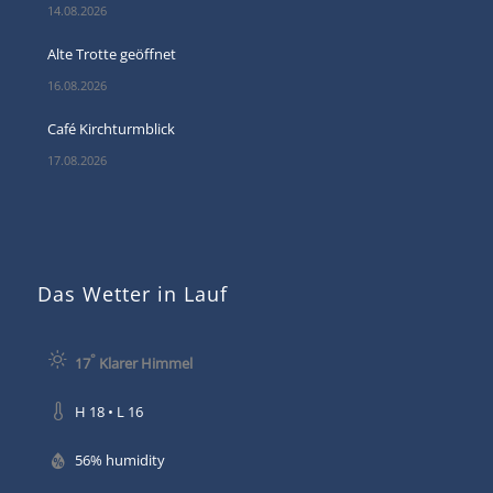
14.08.2026
Alte Trotte geöffnet
16.08.2026
Café Kirchturmblick
17.08.2026
Das Wetter in Lauf
°
17
Klarer Himmel
H 18 • L 16
56% humidity