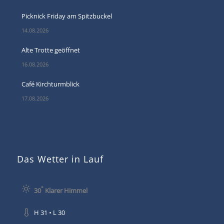
Picknick Friday am Spitzbuckel
14.08.2026
Alte Trotte geöffnet
16.08.2026
Café Kirchturmblick
17.08.2026
Das Wetter in Lauf
°
30
Klarer Himmel
H 31 • L 30