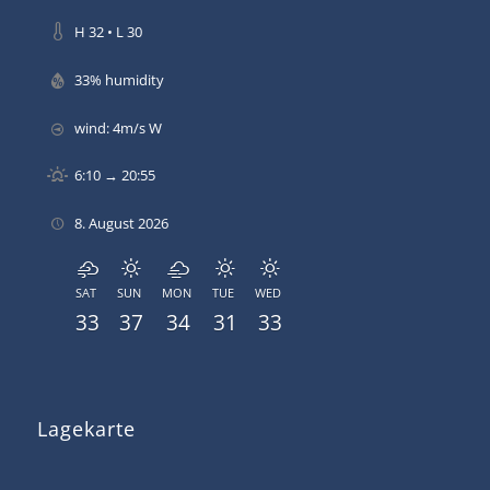
H 32 • L 30
33% humidity
wind: 4m/s W
6:10 → 20:55
8. August 2026
SAT
SUN
MON
TUE
WED
33
37
34
31
33
Lagekarte