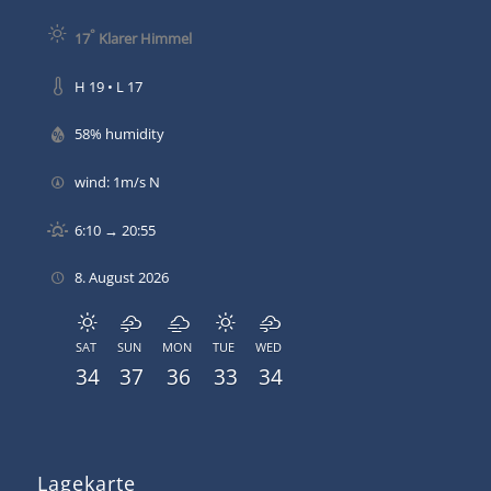
°
17
Klarer Himmel
H 19 • L 17
58% humidity
wind: 1m/s N
6:10 → 20:55
8. August 2026
SAT
SUN
MON
TUE
WED
34
37
36
33
34
Lagekarte