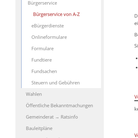
Bürgerservice
Bürgerservice von A-Z
D
e
eBürgerdienste
B
Onlineformulare
S
Formulare
Fundtiere
Fundsachen
Steuern und Gebühren
Wahlen
V
Öffentliche Bekanntmachungen
k
Gemeinderat → Ratsinfo
Bauleitpläne
V