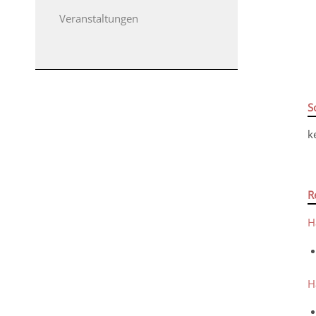
Veranstaltungen
S
k
R
H
H