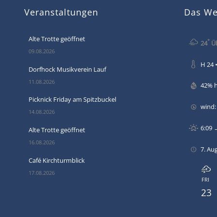
Veranstaltungen
Das Wet
Alte Trotte geöffnet
°
24
Üb
09.08.2026
H 24 •
Dorfhock Musikverein Lauf
11.08.2026
42% 
Picknick Friday am Spitzbuckel
wind
14.08.2026
6:09 
Alte Trotte geöffnet
16.08.2026
7. Au
Café Kirchturmblick
17.08.2026
FRI
23