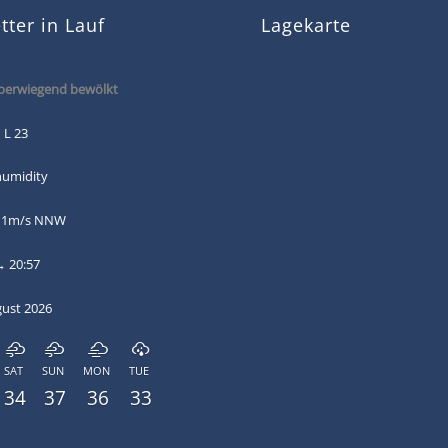
ter in Lauf
Lagekarte
erwiegend bewölkt
 L 23
humidity
: 1m/s NNW
→ 20:57
gust 2026
SAT
SUN
MON
TUE
34
37
36
33