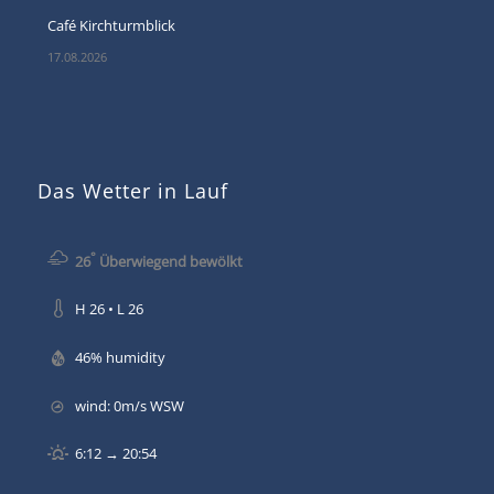
Café Kirchturmblick
17.08.2026
Das Wetter in Lauf
°
26
Überwiegend bewölkt
H 26 • L 26
46% humidity
wind: 0m/s WSW
6:12 → 20:54