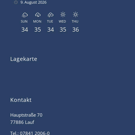
9. August 2026
SUN
MON
TUE
WED
THU
34
35
34
35
36
Lagekarte
Kontakt
Hauptstraße 70
77886 Lauf
Tel.: 07841 2006-0