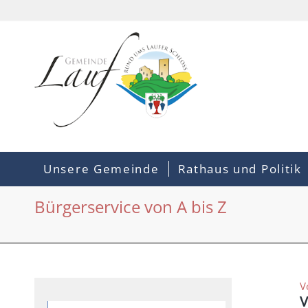
Unsere Gemeinde
Rathaus und Politik
Bürgerservice von A bis Z
V
V