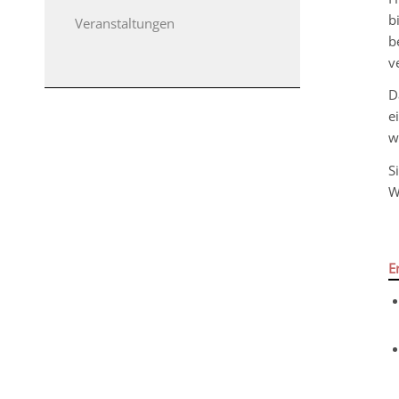
b
Veranstaltungen
b
v
D
e
w
S
W
E