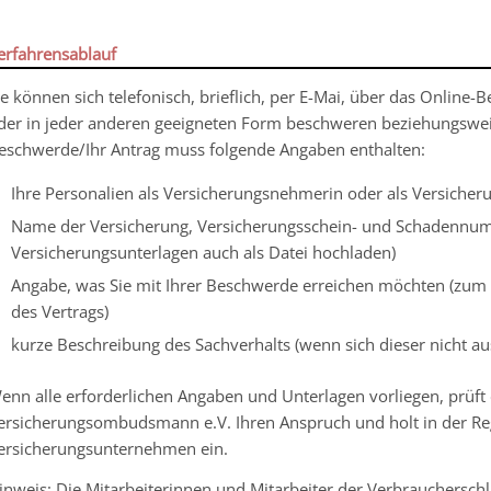
erfahrensablauf
ie können sich telefonisch, brieflich, per E-Mai, über das Onlin
der in jeder anderen geeigneten Form beschweren beziehungsweis
eschwerde/Ihr Antrag muss folgende Angaben enthalten:
Ihre Personalien als Versicherungsnehmerin oder als Versiche
Name der Versicherung, Versicherungsschein- und Schadennumm
Versicherungsunterlagen auch als Datei hochladen)
Angabe, was Sie mit Ihrer Beschwerde erreichen möchten (zum 
des Vertrags)
kurze Beschreibung des Sachverhalts (wenn sich dieser nicht au
enn alle erforderlichen Angaben und Unterlagen vorliegen, prüft 
ersicherungsombudsmann e.V. Ihren Anspruch und holt in der Reg
ersicherungsunternehmen ein.
inweis:
Die Mitarbeiterinnen und Mitarbeiter der Verbraucherschli