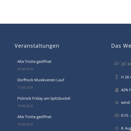
Veranstaltungen
Das Wet
Alte Trotte geöffnet
°
23
Mä
09.08.2026
H 26 •
Dorfhock Musikverein Lauf
11.08.2026
42% 
Picknick Friday am Spitzbuckel
wind
14.08.2026
6:10 
Alte Trotte geöffnet
16.08.2026
8. Au