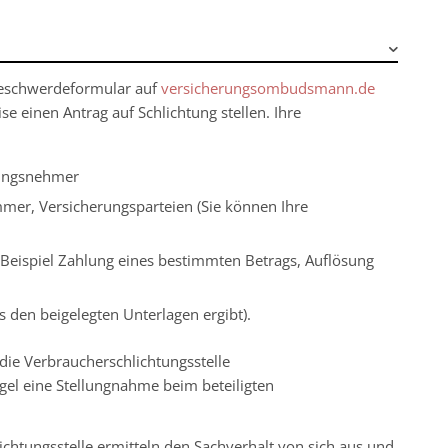
e-Beschwerdeformular auf
versicherungsombudsmann.de
e einen Antrag auf Schlichtung stellen.
Ihre
rungsnehmer
er, Versicherungsparteien (Sie können Ihre
Beispiel Zahlung eines bestimmten Betrags, Auflösung
s den beigelegten Unterlagen ergibt).
die Verbraucherschlichtungsstelle
el eine Stellungnahme beim beteiligten
chtungsstelle ermitteln den Sachverhalt von sich aus
und