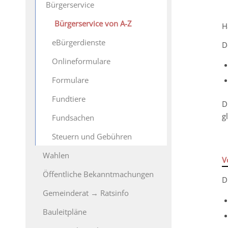
Bürgerservice
Bürgerservice von A-Z
H
eBürgerdienste
D
Onlineformulare
Formulare
Fundtiere
D
g
Fundsachen
Steuern und Gebühren
Wahlen
V
Öffentliche Bekanntmachungen
D
Gemeinderat → Ratsinfo
Bauleitpläne