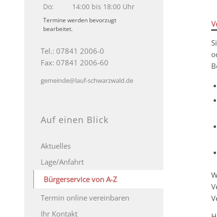
Do:
14:00 bis 18:00 Uhr
Termine werden bevorzugt
V
bearbeitet.
S
Tel.: 07841 2006-0
o
Fax: 07841 2006-60
B
gemeinde@lauf-schwarzwald.de
Auf einen Blick
Aktuelles
Lage/Anfahrt
W
Bürgerservice von A-Z
V
Termin online vereinbaren
V
Ihr Kontakt
H