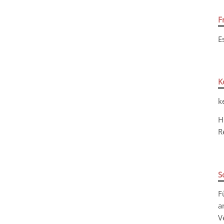
F
E
K
k
H
R
S
F
a
V