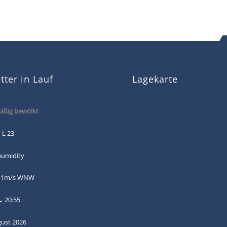
ter in Lauf
Lagekarte
ßig bewölkt
 L 23
humidity
: 1m/s WNW
→ 20:55
gust 2026