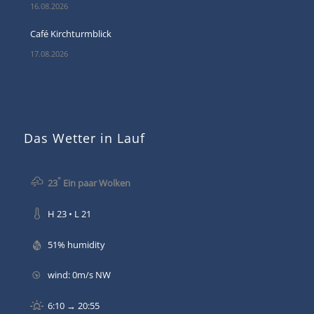
16.08.2026
Café Kirchturmblick
17.08.2026
Das Wetter in Lauf
°
23
Ein paar Wolken
H 23 • L 21
51% humidity
wind: 0m/s NW
6:10 → 20:55