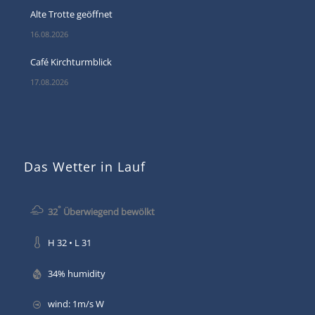
Alte Trotte geöffnet
16.08.2026
Café Kirchturmblick
17.08.2026
Das Wetter in Lauf
°
32
Überwiegend bewölkt
H 32 • L 31
34% humidity
wind: 1m/s W