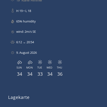
19
Klarer Himmel
H 19 • L 18
65% humidity
wind: 2m/s SE
6:12 → 20:54
9. August 2026
SUN
MON
TUE
WED
THU
34
34
33
34
36
Lagekarte