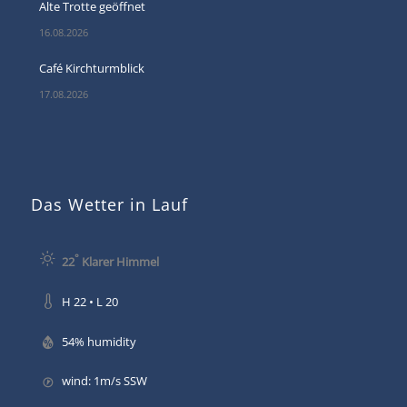
Alte Trotte geöffnet
16.08.2026
Café Kirchturmblick
17.08.2026
Das Wetter in Lauf
°
22
Klarer Himmel
H 22 • L 20
54% humidity
wind: 1m/s SSW