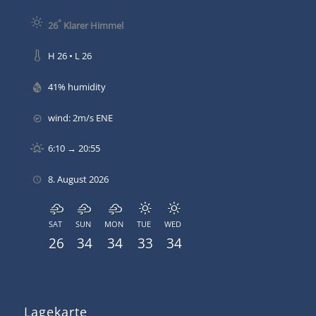
°
26
Klarer Himmel
H 26 • L 26
41% humidity
wind: 2m/s ENE
6:10 → 20:55
8. August 2026
SAT
SUN
MON
TUE
WED
26
34
34
33
34
Lagekarte