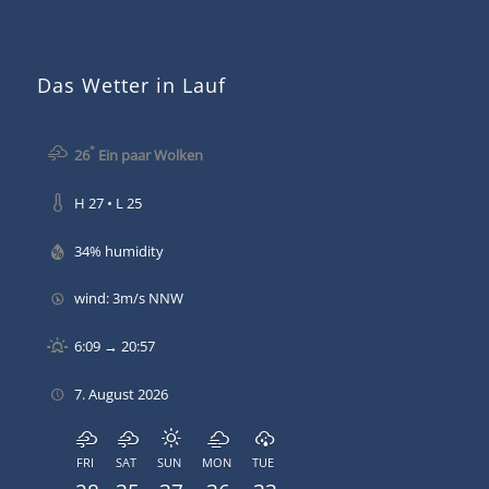
Das Wetter in Lauf
°
26
Ein paar Wolken
H 27 • L 25
34% humidity
wind: 3m/s NNW
6:09 → 20:57
7. August 2026
FRI
SAT
SUN
MON
TUE