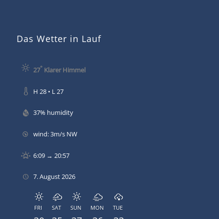
Das Wetter in Lauf
°
27
Klarer Himmel
H 28 • L 27
37% humidity
wind: 3m/s NW
6:09 → 20:57
7. August 2026
FRI
SAT
SUN
MON
TUE