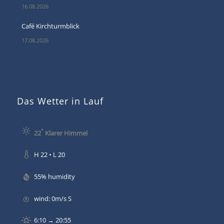
16.08.2026
Café Kirchturmblick
17.08.2026
Das Wetter in Lauf
°
22
Klarer Himmel
H 22 • L 20
55% humidity
wind: 0m/s S
6:10 → 20:55