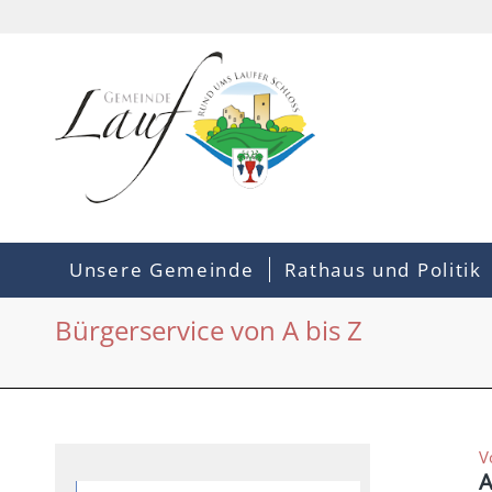
Unsere Gemeinde
Rathaus und Politik
Bürgerservice von A bis Z
V
A