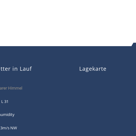
ter in Lauf
Lagekarte
arer Himmel
 L 31
humidity
: 3m/s NW