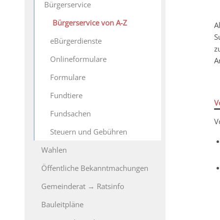
Bürgerservice
Bürgerservice von A-Z
A
S
eBürgerdienste
z
Onlineformulare
A
Formulare
Fundtiere
V
Fundsachen
V
Steuern und Gebühren
Wahlen
Öffentliche Bekanntmachungen
Gemeinderat → Ratsinfo
Bauleitpläne