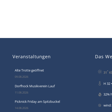
Veranstaltungen
Das Wet
Alte Trotte geöffnet
°
31
Kl
09.08.2026
H 32 •
Dorfhock Musikverein Lauf
11.08.2026
32% 
Picknick Friday am Spitzbuckel
wind
14.08.2026