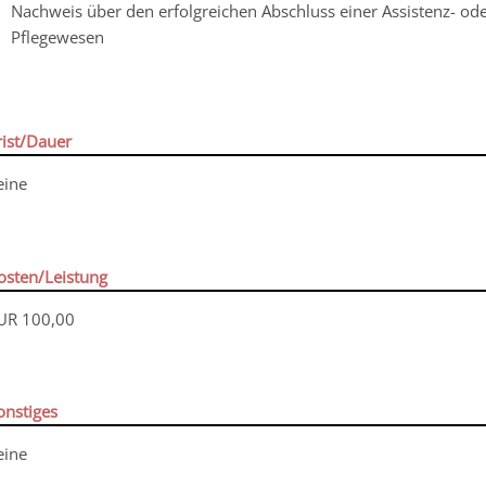
Nachweis über den erfolgreichen Abschluss einer
Assistenz- od
Pflegewesen
rist/Dauer
eine
osten/Leistung
UR 100,00
onstiges
eine