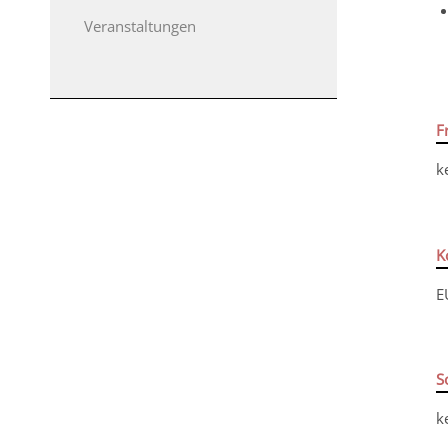
Veranstaltungen
F
k
K
E
S
k