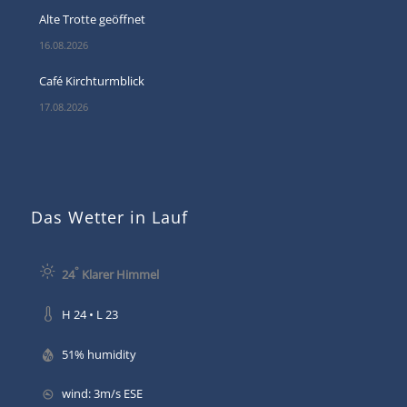
Alte Trotte geöffnet
16.08.2026
Café Kirchturmblick
17.08.2026
Das Wetter in Lauf
°
24
Klarer Himmel
H 24 • L 23
51% humidity
wind: 3m/s ESE