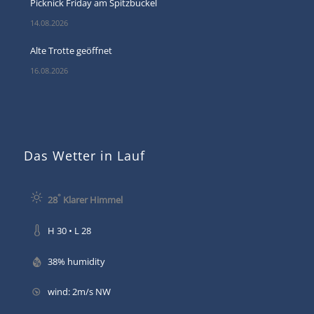
Picknick Friday am Spitzbuckel
14.08.2026
Alte Trotte geöffnet
16.08.2026
Das Wetter in Lauf
°
28
Klarer Himmel
H 30 • L 28
38% humidity
wind: 2m/s NW