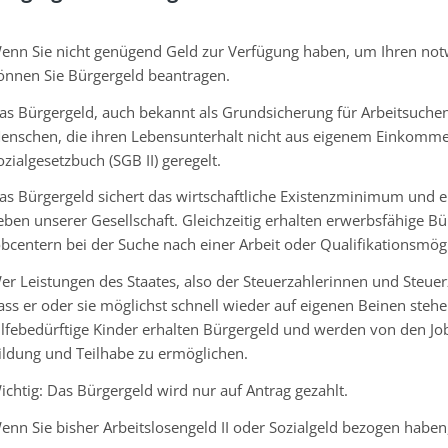
enn Sie nicht genügend Geld zur Verfügung haben, um Ihren notw
önnen Sie Bürgergeld beantragen.
as Bürgergeld, auch bekannt als Grundsicherung für Arbeitsuchend
enschen, die ihren Lebensunterhalt nicht aus eigenem Einkomm
ozialgesetzbuch (SGB II) geregelt.
as Bürgergeld sichert das wirtschaftliche Existenzminimum und e
eben unserer Gesellschaft. Gleichzeitig erhalten erwerbsfähige 
obcentern bei der Suche nach einer Arbeit oder Qualifikationsmögl
er Leistungen des Staates, also der Steuerzahlerinnen und Steu
ass er oder sie möglichst schnell wieder auf eigenen Beinen stehe
ilfebedürftige Kinder erhalten Bürgergeld und werden von den J
ildung und Teilhabe zu ermöglichen.
ichtig: Das Bürgergeld wird nur auf Antrag gezahlt.
enn Sie bisher Arbeitslosengeld II oder Sozialgeld bezogen hab