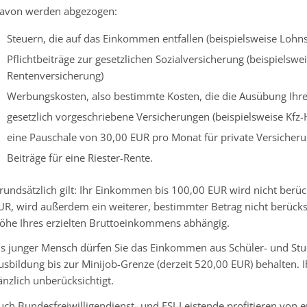
avon werden abgezogen:
Steuern, die auf das Einkommen entfallen (beispielsweise Loh
Pflichtbeiträge zur gesetzlichen Sozialversicherung (beispielsw
Rentenversicherung)
Werbungskosten, also bestimmte Kosten, die die Ausübung Ihre
gesetzlich vorgeschriebene Versicherungen (beispielsweise Kfz-Ha
eine Pauschale von 30,00 EUR pro Monat für private Versicheru
Beiträge für eine Riester-Rente.
rundsätzlich gilt: Ihr Einkommen bis 100,00 EUR wird nicht berü
UR, wird außerdem ein weiterer, bestimmter Betrag nicht berücksic
öhe Ihres erzielten Bruttoeinkommens abhängig.
ls junger Mensch dürfen Sie das Einkommen aus Schüler- und St
usbildung bis zur Minijob-Grenze (derzeit 520,00 EUR) behalten. 
änzlich unberücksichtigt.
uch Bundesfreiwilligendienst- und FSJ-Leistende profitieren von