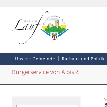
Unsere Gemeinde
Rathaus und Politik
Bürgerservice von A bis Z
V
B