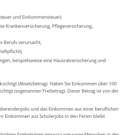
nsteuer und Einkommensteuer).
eise Krankenversicherung, Pflegeversicherung,
s Berufs verursacht,
ftpflicht),
ngen, beispielsweise eine Hausratversicherung und
cksichtigt (Absetzbetrag). Haben Sie Einkommen über 100
htigt (sogenannter Freibetrag). Dieser Betrag ist von der
udierendenjobs und das Einkommen aus einer beruflichen
Ihr Einkommen aus Schülerjobs in den Ferien bleibt
 erhöhten Freibeträgen genauso wie junge Menschen in der