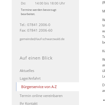
(
Do:
14:00 bis 18:00 Uhr
Termine werden bevorzugt
M
bearbeitet.
W
Tel.: 07841 2006-0
V
Fax: 07841 2006-60
w
T
gemeinde@lauf-schwarzwald.de
b
K
Auf einen Blick
W
a
Aktuelles
ü
L
Lage/Anfahrt
D
Bürgerservice von A-Z
a
Termin online vereinbaren
Ihr Kontakt