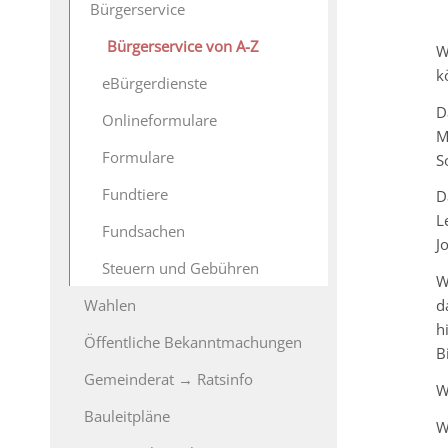
Bürgerservice
Bürgerservice von A-Z
W
k
eBürgerdienste
D
Onlineformulare
M
Formulare
S
Fundtiere
D
L
Fundsachen
J
Steuern und Gebühren
W
Wahlen
d
h
Öffentliche Bekanntmachungen
B
Gemeinderat → Ratsinfo
W
Bauleitpläne
W