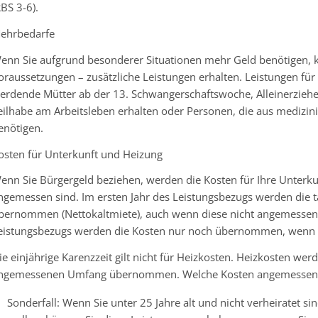
RBS 3-6).
ehrbedarfe
enn Sie aufgrund besonderer Situationen mehr Geld benötigen, kö
oraussetzungen – zusätzliche Leistungen erhalten. Leistungen fü
erdende Mütter ab der 13. Schwangerschaftswoche, Alleinerzieh
eilhabe am Arbeitsleben erhalten oder Personen, die aus mediz
enötigen.
osten für Unterkunft und Heizung
enn Sie Bürgergeld beziehen, werden die Kosten für Ihre Unter
ngemessen sind. Im ersten Jahr des Leistungsbezugs werden die 
bernommen (Nettokaltmiete), auch wenn diese nicht angemessen s
eistungsbezugs werden die Kosten nur noch übernommen, wenn 
ie einjährige Karenzzeit gilt nicht für Heizkosten. Heizkosten wer
ngemessenen Umfang übernommen. Welche Kosten angemessen si
Sonderfall: Wenn Sie unter 25 Jahre alt und nicht verheiratet si