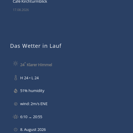
Café Kirchturmblick
17.08.2026
Das Wetter in Lauf
°
24
Klarer Himmel
H 24 • L 24
51% humidity
wind: 2m/s ENE
6:10 → 20:55
8. August 2026