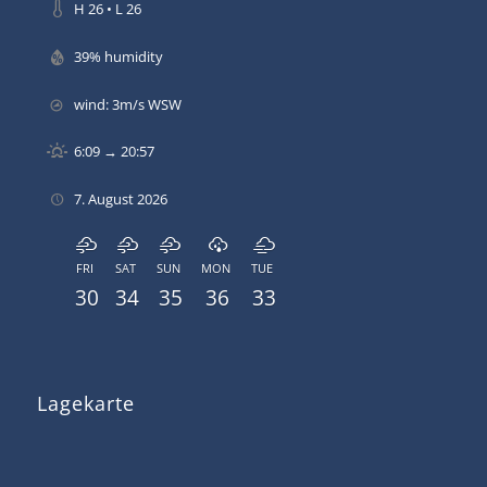
H 26 • L 26
39% humidity
wind: 3m/s WSW
6:09 → 20:57
7. August 2026
FRI
SAT
SUN
MON
TUE
30
34
35
36
33
Lagekarte