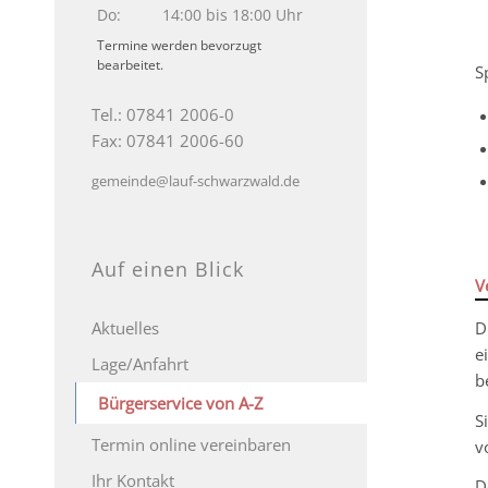
Do:
14:00 bis 18:00 Uhr
Termine werden bevorzugt
bearbeitet.
S
Tel.: 07841 2006-0
Fax: 07841 2006-60
gemeinde@lauf-schwarzwald.de
Auf einen Blick
V
D
Aktuelles
e
Lage/Anfahrt
b
Bürgerservice von A-Z
S
Termin online vereinbaren
v
Ihr Kontakt
D