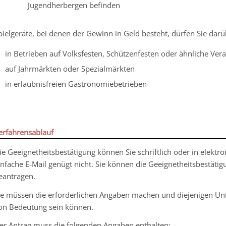
Jugendherbergen befinden
pielgeräte, bei denen der Gewinn in Geld besteht, dürfen Sie darü
in Betrieben auf Volksfesten, Schützenfesten oder ähnliche Ver
auf Jahrmärkten oder Spezialmärkten
in erlaubnisfreien Gastronomiebetrieben
erfahrensablauf
ie Geeignetheitsbestätigung können Sie schriftlich oder in elektr
infache E-Mail genügt nicht. Sie können die Geeignetheitsbestäti
eantragen.
ie müssen die erforderlichen Angaben machen und diejenigen Unter
on Bedeutung sein können.
er Antrag muss die folgenden Angaben enthalten: