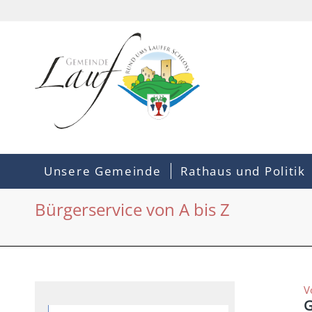
Unsere Gemeinde
Rathaus und Politik
Bürgerservice von A bis Z
V
G