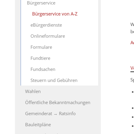
Bürgerservice
Bürgerservice von A-Z
W
eBürgerdienste
b
Onlineformulare
A
Formulare
Fundtiere
V
Fundsachen
S
Steuern und Gebühren
Wahlen
Öffentliche Bekanntmachungen
Gemeinderat → Ratsinfo
Bauleitpläne