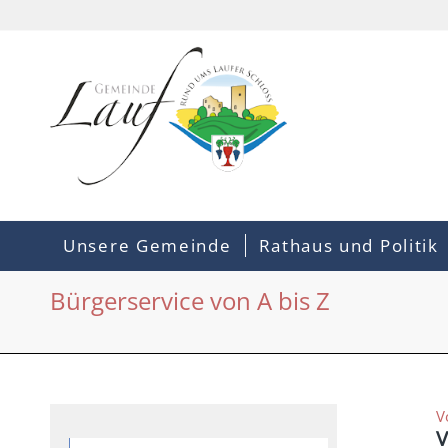
Unsere Gemeinde
Rathaus und Politik
Bürgerservice von A bis Z
V
V