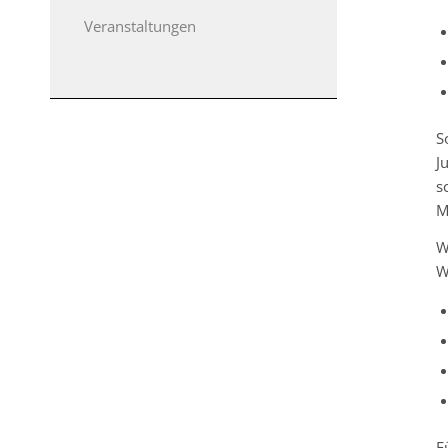
Veranstaltungen
S
J
s
M
W
W
F