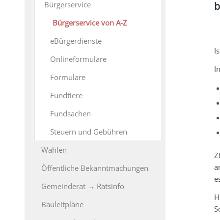
Bürgerservice
b
Bürgerservice von A-Z
eBürgerdienste
I
Onlineformulare
I
Formulare
Fundtiere
Fundsachen
Steuern und Gebühren
Wahlen
Z
a
Öffentliche Bekanntmachungen
e
Gemeinderat → Ratsinfo
H
Bauleitpläne
S