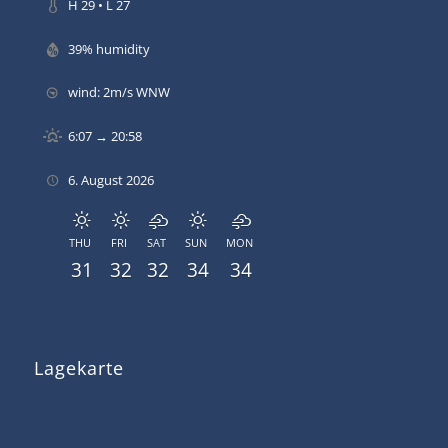
H 29 • L 27
39% humidity
wind: 2m/s WNW
6:07 → 20:58
6. August 2026
THU
FRI
SAT
SUN
MON
31
32
32
34
34
Lagekarte