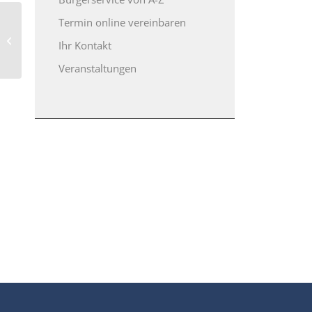
Termin online vereinbaren
Patrozinium und 14 Uhr
Leonhardusritt Gemeinde &
Ihr Kontakt
Kirchengemeinde
Veranstaltungen