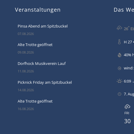
Veranstaltungen
Das Wet
Pinsa Abend am Spitzbuckel
°
26
Ei
07.08.2026
H 27 •
Alte Trotte geöffnet
09.08.2026
40% 
Dorfhock Musikverein Lauf
wind:
11.08.2026
6:09 
Picknick Friday am Spitzbuckel
14.08.2026
7. Au
Alte Trotte geöffnet
16.08.2026
FRI
30