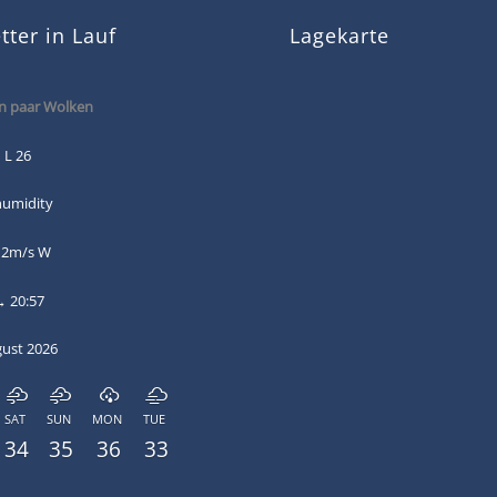
ter in Lauf
Lagekarte
n paar Wolken
 L 26
humidity
 2m/s W
→ 20:57
gust 2026
SAT
SUN
MON
TUE
34
35
36
33