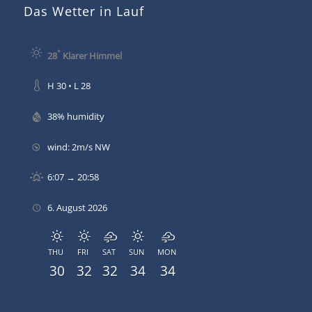
Das Wetter in Lauf
°
28
Klarer Himmel
H 30 • L 28
38% humidity
wind: 2m/s NW
6:07 → 20:58
6. August 2026
THU
FRI
SAT
SUN
MON
30
32
32
34
34