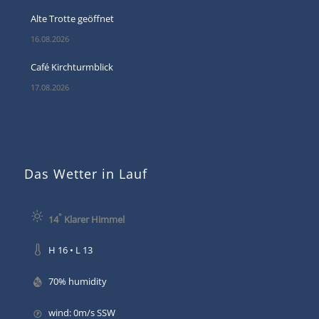
Alte Trotte geöffnet
16.08.2026
Café Kirchturmblick
17.08.2026
Das Wetter in Lauf
°
14
Klarer Himmel
H 16 • L 13
70% humidity
wind: 0m/s SSW