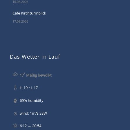
16.08.2026
Café Kirchturmblick
17.08.2026
Das Wetter in Lauf
°
17
Mäßig bewölkt
H 19 • L 17
69% humidity
wind: 1m/s SSW
6:12 → 20:54