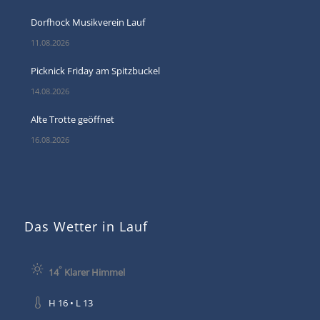
Dorfhock Musikverein Lauf
11.08.2026
Picknick Friday am Spitzbuckel
14.08.2026
Alte Trotte geöffnet
16.08.2026
Das Wetter in Lauf
°
14
Klarer Himmel
H 16 • L 13