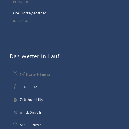
14.08.2026
Alte Trotte geöffnet
16.08.2026
Das Wetter in Lauf
°
14
Klarer Himmel
H 16 • L 14
74% humidity
wind: 0m/s E
6:09 → 20:57