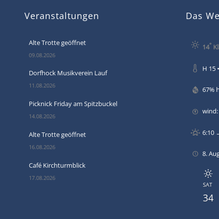
Veranstaltungen
Das Wet
Alte Trotte geöffnet
°
14
Kl
09.08.2026
H 15 •
Dorfhock Musikverein Lauf
11.08.2026
67% 
Picknick Friday am Spitzbuckel
wind:
14.08.2026
6:10 
Alte Trotte geöffnet
16.08.2026
8. Au
Café Kirchturmblick
17.08.2026
SAT
34