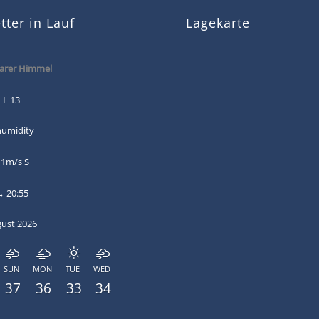
ter in Lauf
Lagekarte
arer Himmel
 L 13
humidity
 1m/s S
→ 20:55
gust 2026
SUN
MON
TUE
WED
37
36
33
34