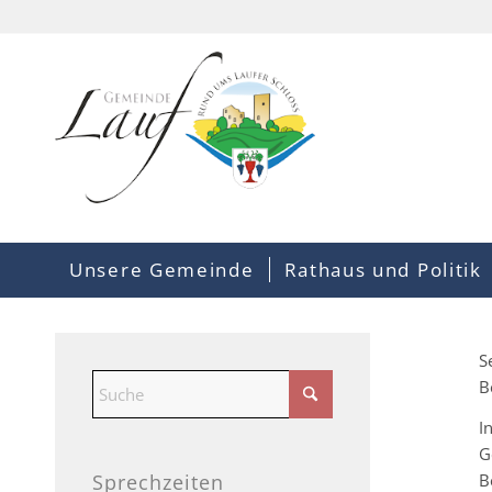
Unsere Gemeinde
Rathaus und Politik
S
B
I
G
B
Sprechzeiten